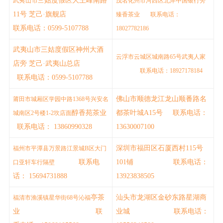
姑度假区大王峰南路
武夷山市三
茂名化州市河西区北岸中国银行旁
11号 芝己·旗舰店
臻香茶业
联系电话：
联系电话：0599-5107788
18027782186
武夷山市三姑度假区神州大酒
云浮市云城区城南路65号武夷人家
店旁 芝己·武夷山总店
联系电话：
18927178184
联系电话：0599-5107788
佛山市顺德龙江龙山顺番路名
莆田市城厢区学园中路1368号兴安名
醇香苑茶业
都茶叶城A15号 联系电话：
城南区2号楼1-2坎店面
联系电话： 13860990328
13630007100
深圳市福田区石厦西村115号
福州市平潭县万景路江景城B区大门
联系电
101铺 联系电话：
口亚轩车行隔壁
话： 15694731888
13923838505
亭茶
汕头市龙湖区金砂东路星湖商
福清市渔溪镇星华街68号沁福
业 联
业城 联系电话：