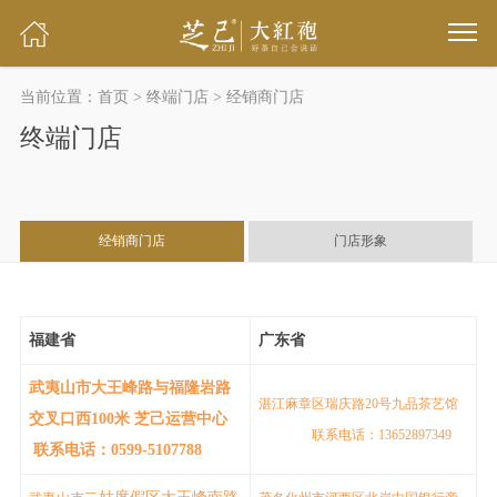
当前位置：
首页
>
终端门店
>
经销商门店
终端门店
经销商门店
门店形象
福建省
广东省
武夷山市大王峰路与福隆岩路
湛江麻章区瑞庆路20号九品茶艺馆
交叉口西100米 芝己运营中心
联系电话：
13652897349
联系电话：0599-5107788