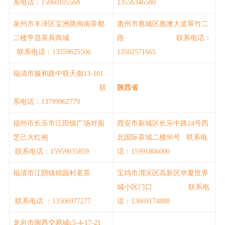
系电话：15060105568
13556346580
泉州市丰泽区宝洲路闽南茶都
惠州市惠城区惠澳大道翠竹二
二楼亨昌茶具商城
路 联系电话：
联系电话：13559625506
13502571665
福清市服和路中联天御13-101
联
陕西省
系电话：13799962779
福州市长乐市江田镇广场对面
西安市新城区长乐中路24号西
芝己大红袍
北国际茶城二楼96号 联系电
联系电话：15959035859
话：15991806000
福清市江阴镇锦园村茗茶
宝鸡市渭滨区高新区华夏世界
城小区门口 联系电
联系电话 ：13506977277
话：13669174888
龙岩市闽西交易城c5-4-17-21