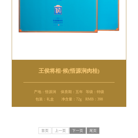
王侯将相·候(悟源涧肉桂)
产地：悟源涧 保质期：五年 等级：特级
包装：礼盒 净含量：72g RMB：398
首页
上一页
下一页
尾页