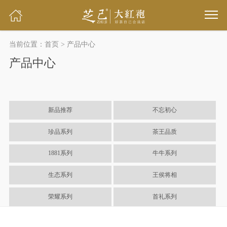
当前位置：
首页
> 产品中心
产品中心
新品推荐
不忘初心
珍品系列
茶王品质
1881系列
牛牛系列
生态系列
王侯将相
荣耀系列
首礼系列