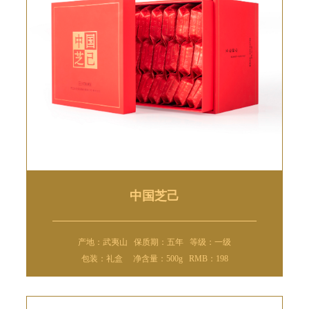
中国芝己
产地：
武夷山
保质期：五年 等级：
一级
包装：礼盒 净含量：
500g
RMB：
198