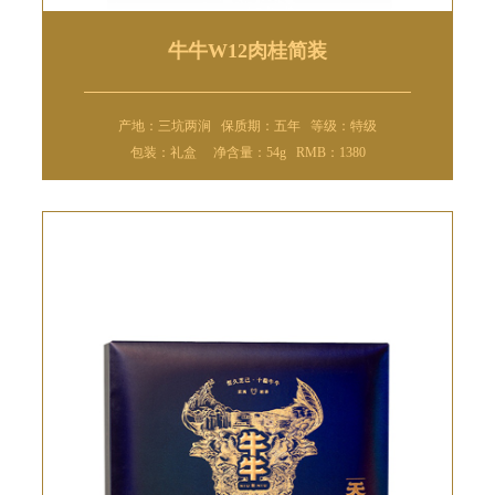
牛牛W12肉桂简装
产地：
三坑两涧
保质期：五年 等级：特级
包装：礼盒 净含量：54g RMB：1380