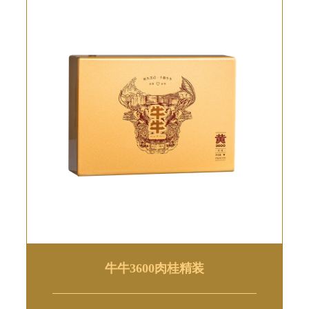
牛牛3600肉桂精装