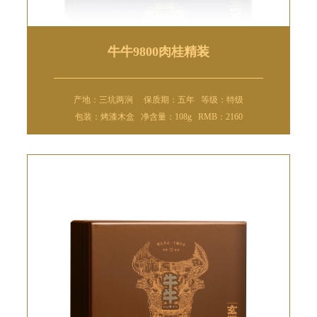
牛牛9800肉桂精装
产地：
三坑两涧
保质期：五年 等级：特级
包装：烤漆木盒 净含量：108g RMB：2160