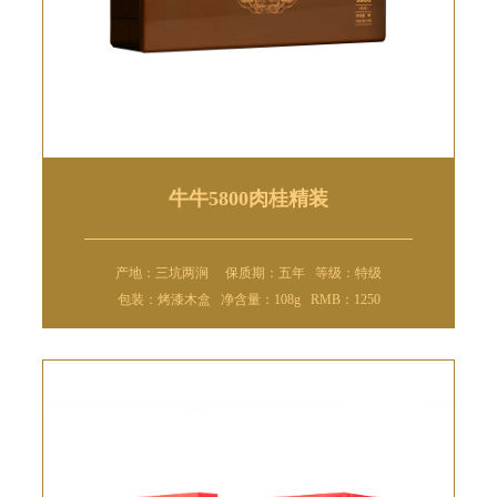
牛牛5800肉桂精装
产地：
三坑两涧
保质期：五年 等级：特级
包装：烤漆木盒 净含量：108g RMB：1250